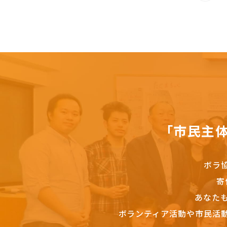
「市民主
ボラ
寄
あなた
ボランティア活動や市民活