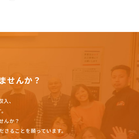
ませんか？
収入、
す。
せんか？
ださることを願っています。