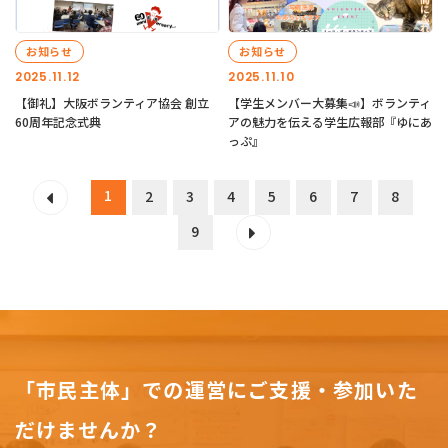
お知らせ
お知らせ
2025.11.12
2025.11.10
【御礼】大阪ボランティア協会 創立
【学生メンバー大募集📣】ボランティ
60周年記念式典
アの魅力を伝える学生広報部『ゆにあ
っぷ』
1
2
3
4
5
6
7
8
9
「市民主体」での運営にご支援・参加いた
だけませんか？