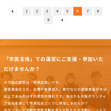
6
1
2
3
4
5
7
8
9
「市民主体」での運営にご支援・参加いた
だけませんか？
ボラ協の運営は「市民主体」です。
運営資金のうち、会費や事業収入、
寄付などの民間資金が半分
以上であるのはその意志の現れです。
あなたも大阪ボランティ
ア協会を通じて市民社会づくりに参加しませんか？
ボランティア活動や市民活動を支える私たちの活動に、一人で