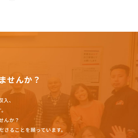
ませんか？
収入、
す。
せんか？
ださることを願っています。