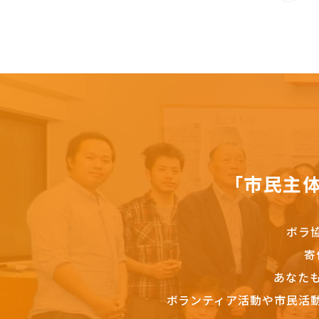
「市民主
ボラ
寄
あなた
ボランティア活動や市民活