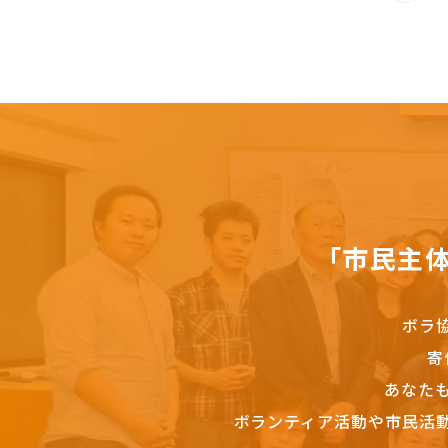
「市民主
ボラ
寄
あなた
ボランティア活動や市民活