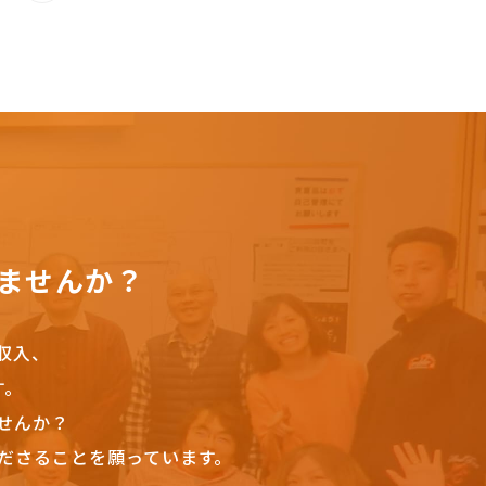
ませんか？
収入、
す。
せんか？
ださることを願っています。