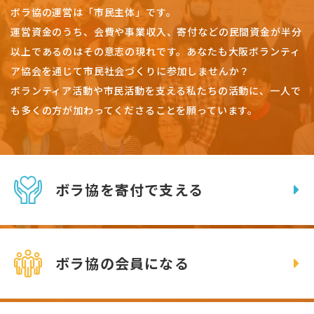
ボラ協の運営は「市民主体」です。
運営資金のうち、会費や事業収入、
寄付などの民間資金が半分
以上であるのはその意志の現れです。
あなたも大阪ボランティ
ア協会を通じて市民社会づくりに参加しませんか？
ボランティア活動や市民活動を支える私たちの活動に、一人で
も多くの方が加わってくださることを願っています。
ボラ協を寄付で支える
ボラ協の会員になる