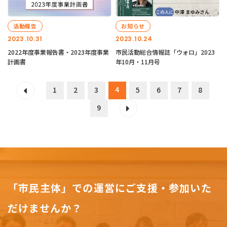
活動報告
お知らせ
2023.10.31
2023.10.24
2022年度事業報告書・2023年度事業
市民活動総合情報誌「ウォロ」2023
計画書
年10月・11月号
4
1
2
3
5
6
7
8
9
「市民主体」での運営にご支援・参加いた
だけませんか？