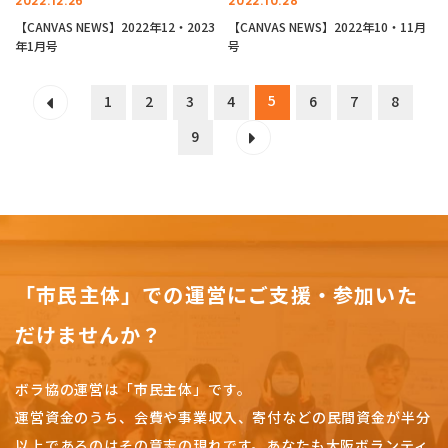
2022.12.26
2022.10.28
【CANVAS NEWS】2022年12・2023
【CANVAS NEWS】2022年10・11月
年1月号
号
5
1
2
3
4
6
7
8
9
「市民主体」での運営にご支援・参加いた
だけませんか？
ボラ協の運営は「市民主体」です。
運営資金のうち、会費や事業収入、
寄付などの民間資金が半分
以上であるのはその意志の現れです。
あなたも大阪ボランティ