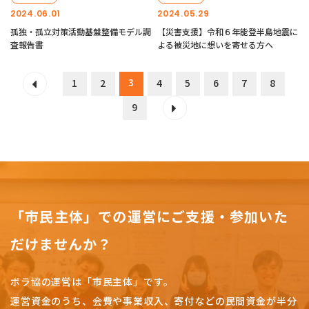
2024.06.01
2024.05.29
孤独・孤立対策活動基盤整備モデル調
【災害支援】令和６年能登半島地震に
査報告書
よる被災地に想いを寄せる方へ
3
1
2
4
5
6
7
8
9
「市民主体」での運営にご支援・参加いた
だけませんか？
ボラ協の運営は「市民主体」です。
運営資金のうち、会費や事業収入、
寄付などの民間資金が半分