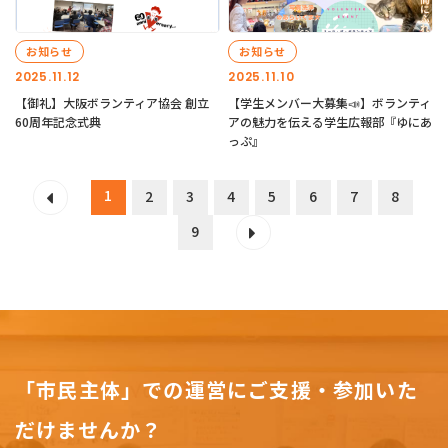
お知らせ
お知らせ
2025.11.12
2025.11.10
【御礼】大阪ボランティア協会 創立
【学生メンバー大募集📣】ボランティ
60周年記念式典
アの魅力を伝える学生広報部『ゆにあ
っぷ』
1
2
3
4
5
6
7
8
9
「市民主体」での運営にご支援・参加いた
だけませんか？