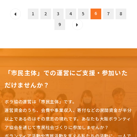
6
1
2
3
4
5
7
8
9
「市民主体」での運営にご支援・参加いた
だけませんか？
ボラ協の運営は「市民主体」です。
運営資金のうち、会費や事業収入、
寄付などの民間資金が半分
以上であるのはその意志の現れです。
あなたも大阪ボランティ
ア協会を通じて市民社会づくりに参加しませんか？
ボランティア活動や市民活動を支える私たちの活動に、一人で