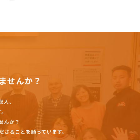
ませんか？
収入、
す。
せんか？
ださることを願っています。