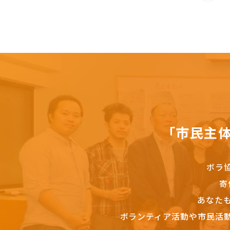
「市民主
ボラ
寄
あなた
ボランティア活動や市民活