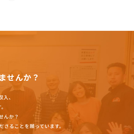
ませんか？
収入、
す。
せんか？
ださることを願っています。