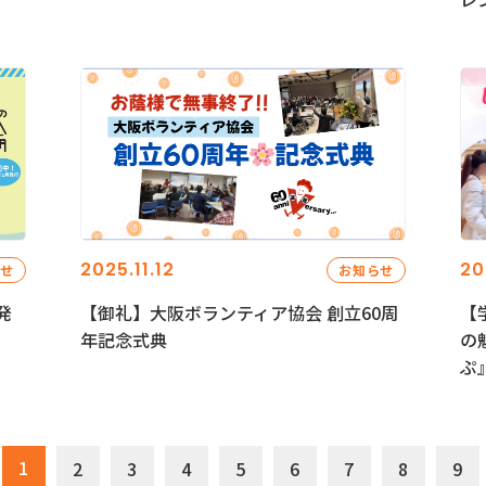
2025.11.12
20
らせ
お知らせ
発
【御礼】大阪ボランティア協会 創立60周
【
年記念式典
の
ぷ
1
2
3
4
5
6
7
8
9