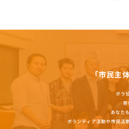
「市民主
ボラ
寄
あなた
ボランティア活動や市民活