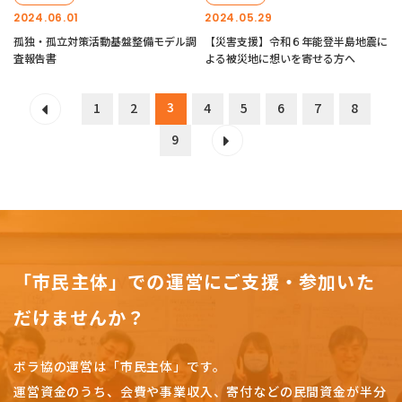
2024.06.01
2024.05.29
孤独・孤立対策活動基盤整備モデル調
【災害支援】令和６年能登半島地震に
査報告書
よる被災地に想いを寄せる方へ
3
1
2
4
5
6
7
8
9
「市民主体」での運営にご支援・参加いた
だけませんか？
ボラ協の運営は「市民主体」です。
運営資金のうち、会費や事業収入、
寄付などの民間資金が半分