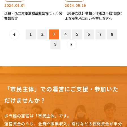
2024.06.01
2024.05.29
孤独・孤立対策活動基盤整備モデル調
【災害支援】令和６年能登半島地震に
査報告書
よる被災地に想いを寄せる方へ
3
1
2
4
5
6
7
8
9
「市民主体」での運営にご支援・参加いた
だけませんか？
ボラ協の運営は「市民主体」です。
運営資金のうち、会費や事業収入、
寄付などの民間資金が半分