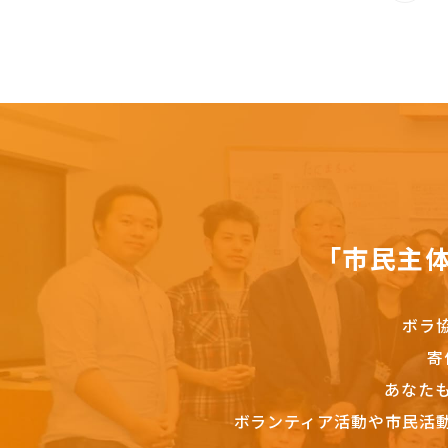
「市民主
ボラ
寄
あなた
ボランティア活動や市民活