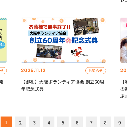
2025.11.12
20
らせ
お知らせ
発
【御礼】大阪ボランティア協会 創立60周
【
年記念式典
の
ぷ
1
2
3
4
5
6
7
8
9