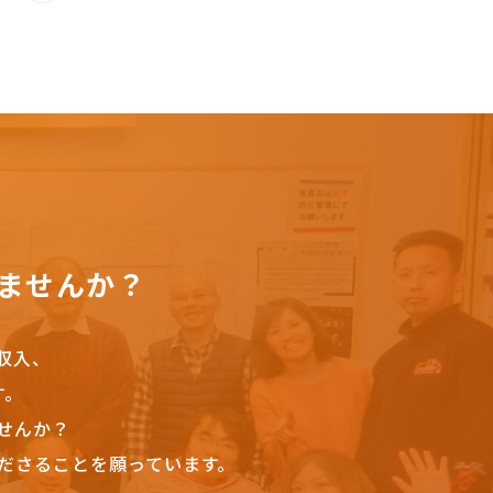
ませんか？
収入、
す。
せんか？
ださることを願っています。