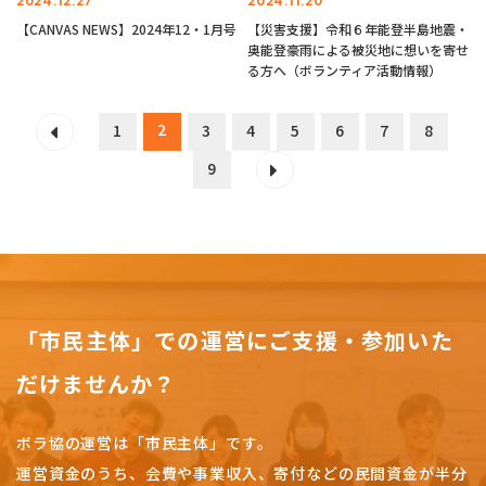
2024.12.27
2024.11.20
【CANVAS NEWS】2024年12・1月号
【災害支援】令和６年能登半島地震・
奥能登豪雨による被災地に想いを寄せ
る方へ（ボランティア活動情報）
2
1
3
4
5
6
7
8
9
「市民主体」での運営にご支援・参加いた
だけませんか？
ボラ協の運営は「市民主体」です。
運営資金のうち、会費や事業収入、
寄付などの民間資金が半分