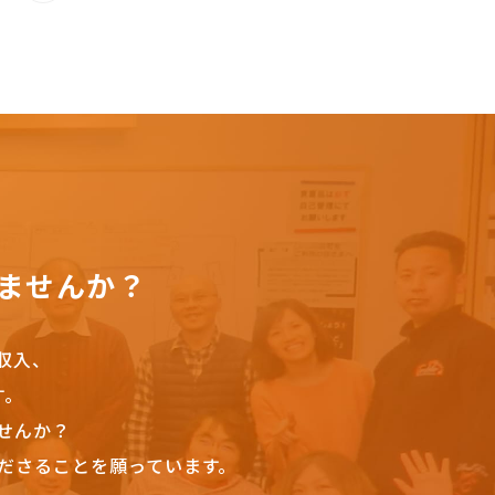
ませんか？
収入、
す。
せんか？
ださることを願っています。