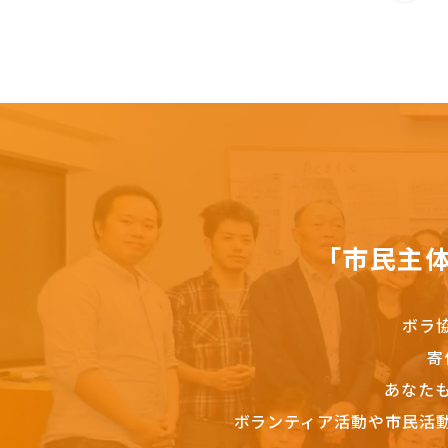
「市民主
ボラ
寄
あなた
ボランティア活動や市民活