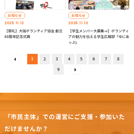
お知らせ
お知らせ
2025.11.12
2025.11.10
【御礼】大阪ボランティア協会 創立
【学生メンバー大募集📣】ボランティ
60周年記念式典
アの魅力を伝える学生広報部『ゆにあ
っぷ』
1
2
3
4
5
6
7
8
9
「市民主体」での運営にご支援・参加いた
だけませんか？