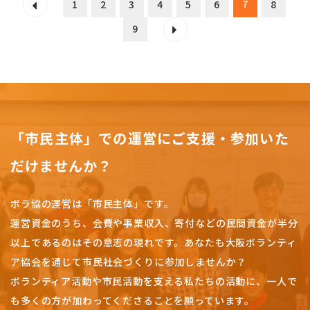
7
1
2
3
4
5
6
8
9
「市民主体」での運営にご支援・参加いた
だけませんか？
ボラ協の運営は「市民主体」です。
運営資金のうち、会費や事業収入、
寄付などの民間資金が半分
以上であるのはその意志の現れです。
あなたも大阪ボランティ
ア協会を通じて市民社会づくりに参加しませんか？
ボランティア活動や市民活動を支える私たちの活動に、一人で
も多くの方が加わってくださることを願っています。