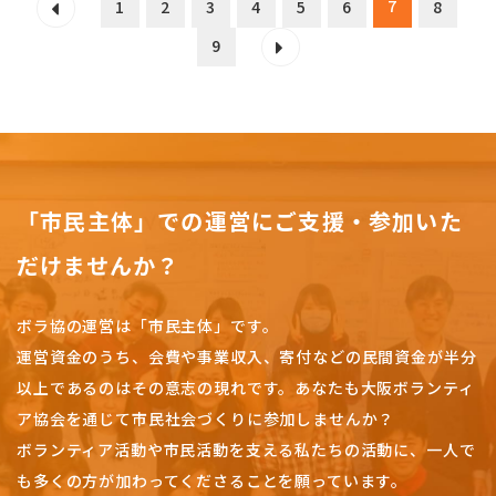
7
1
2
3
4
5
6
8
9
「市民主体」での運営にご支援・参加いた
だけませんか？
ボラ協の運営は「市民主体」です。
運営資金のうち、会費や事業収入、
寄付などの民間資金が半分
以上であるのはその意志の現れです。
あなたも大阪ボランティ
ア協会を通じて市民社会づくりに参加しませんか？
ボランティア活動や市民活動を支える私たちの活動に、一人で
も多くの方が加わってくださることを願っています。