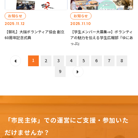
お知らせ
お知らせ
2025.11.12
2025.11.10
【御礼】大阪ボランティア協会 創立
【学生メンバー大募集📣】ボランティ
60周年記念式典
アの魅力を伝える学生広報部『ゆにあ
っぷ』
1
2
3
4
5
6
7
8
9
「市民主体」での運営にご支援・参加いた
だけませんか？