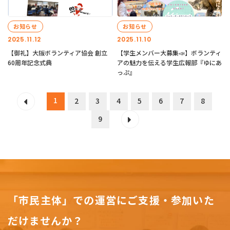
お知らせ
お知らせ
2025.11.12
2025.11.10
【御礼】大阪ボランティア協会 創立
【学生メンバー大募集📣】ボランティ
60周年記念式典
アの魅力を伝える学生広報部『ゆにあ
っぷ』
1
2
3
4
5
6
7
8
9
「市民主体」での運営にご支援・参加いた
だけませんか？