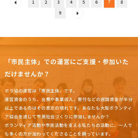
7
1
2
3
4
5
6
8
9
「市民主体」での運営にご支援・参加いた
だけませんか？
ボラ協の運営は「市民主体」です。
運営資金のうち、会費や事業収入、
寄付などの民間資金が半分
以上であるのはその意志の現れです。
あなたも大阪ボランティ
ア協会を通じて市民社会づくりに参加しませんか？
ボランティア活動や市民活動を支える私たちの活動に、一人で
も多くの方が加わってくださることを願っています。