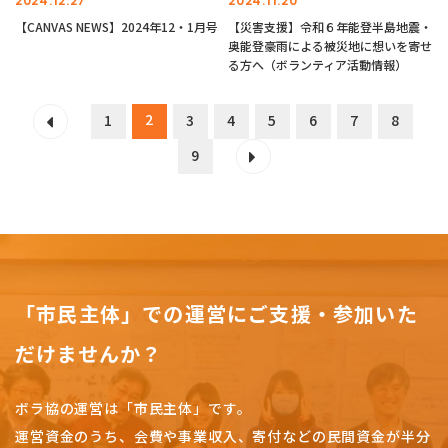
2024.12.27
2024.11.20
【CANVAS NEWS】2024年12・1月号
【災害支援】令和６年能登半島地震・
奥能登豪雨による被災地に想いを寄せ
る方へ（ボランティア活動情報）
2
1
3
4
5
6
7
8
9
「市民主体」での運営にご支援・参加いた
だけませんか？
ボラ協の運営は「市民主体」です。
運営資金のうち、会費や事業収入、
寄付などの民間資金が半分