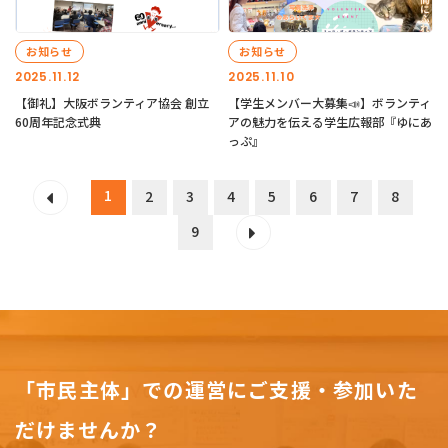
お知らせ
お知らせ
2025.11.12
2025.11.10
【御礼】大阪ボランティア協会 創立
【学生メンバー大募集📣】ボランティ
60周年記念式典
アの魅力を伝える学生広報部『ゆにあ
っぷ』
1
2
3
4
5
6
7
8
9
「市民主体」での運営にご支援・参加いた
だけませんか？