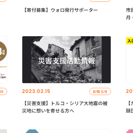
【寄付募集】ウォロ発行サポーター
市
月
2023.02.15
20
WS
お知らせ
【災害支援】トルコ・シリア大地震の被
【
災地に想いを寄せる方へ
録