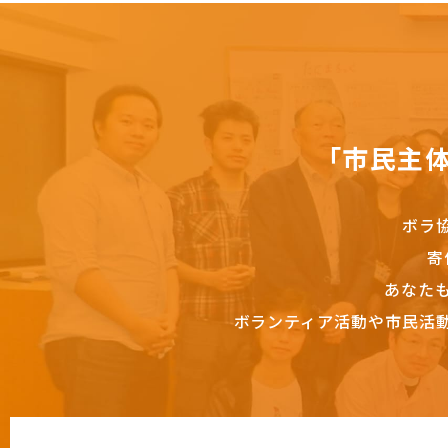
「市民主
ボラ
寄
あなた
ボランティア活動や市民活