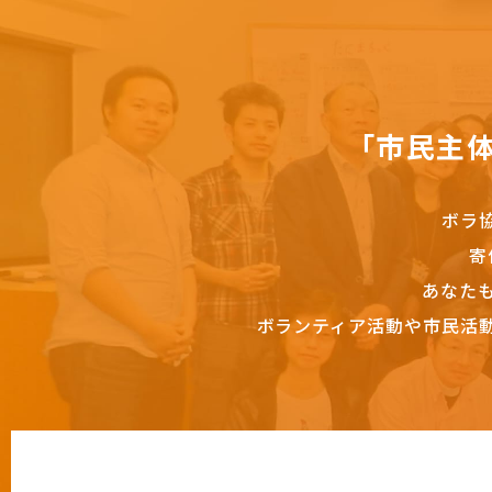
「市民主
ボラ
寄
あなた
ボランティア活動や市民活