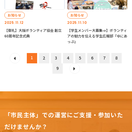
お知らせ
お知らせ
2025.11.12
2025.11.10
【御礼】大阪ボランティア協会 創立
【学生メンバー大募集📣】ボランティ
60周年記念式典
アの魅力を伝える学生広報部『ゆにあ
っぷ』
1
2
3
4
5
6
7
8
9
「市民主体」での運営にご支援・参加いた
だけませんか？