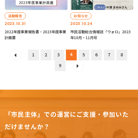
活動報告
お知らせ
2023.10.31
2023.10.24
2022年度事業報告書・2023年度事業
市民活動総合情報誌「ウォロ」2023
計画書
年10月・11月号
4
1
2
3
5
6
7
8
9
「市民主体」での運営にご支援・参加いた
だけませんか？