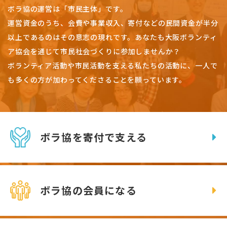
ボラ協の運営は「市民主体」です。
運営資金のうち、会費や事業収入、
寄付などの民間資金が半分
以上であるのはその意志の現れです。
あなたも大阪ボランティ
ア協会を通じて市民社会づくりに参加しませんか？
ボランティア活動や市民活動を支える私たちの活動に、一人で
も多くの方が加わってくださることを願っています。
ボラ協を寄付で支える
ボラ協の会員になる