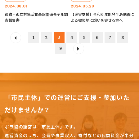
2024.06.01
2024.05.29
孤独・孤立対策活動基盤整備モデル調
【災害支援】令和６年能登半島地震に
査報告書
よる被災地に想いを寄せる方へ
3
1
2
4
5
6
7
8
9
「市民主体」での運営にご支援・参加いた
だけませんか？
ボラ協の運営は「市民主体」です。
運営資金のうち、会費や事業収入、
寄付などの民間資金が半分