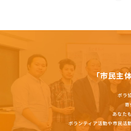
「市民主
ボラ
寄
あなた
ボランティア活動や市民活