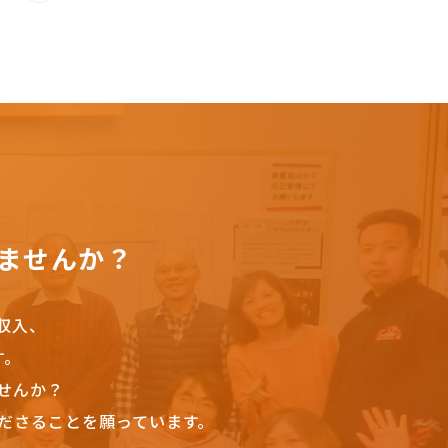
ませんか？
収入、
す。
せんか？
ださることを願っています。