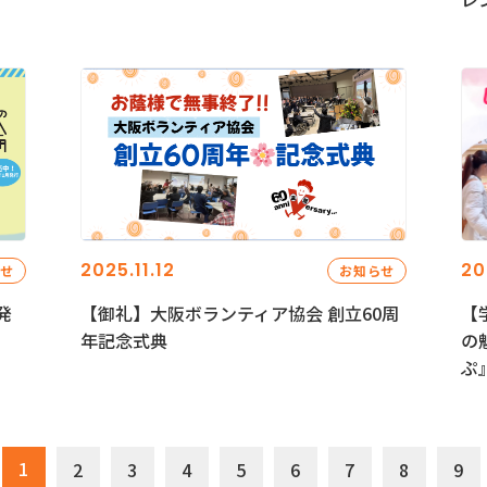
2025.11.12
20
らせ
お知らせ
発
【御礼】大阪ボランティア協会 創立60周
【
年記念式典
の
ぷ
1
2
3
4
5
6
7
8
9