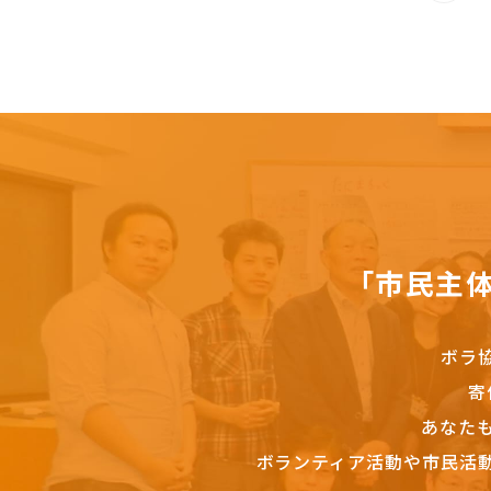
「市民主
ボラ
寄
あなた
ボランティア活動や市民活