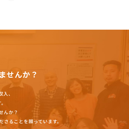
ませんか？
収入、
す。
せんか？
ださることを願っています。