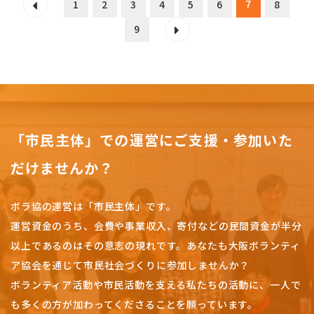
7
1
2
3
4
5
6
8
9
「市民主体」での運営にご支援・参加いた
だけませんか？
ボラ協の運営は「市民主体」です。
運営資金のうち、会費や事業収入、
寄付などの民間資金が半分
以上であるのはその意志の現れです。
あなたも大阪ボランティ
ア協会を通じて市民社会づくりに参加しませんか？
ボランティア活動や市民活動を支える私たちの活動に、一人で
も多くの方が加わってくださることを願っています。