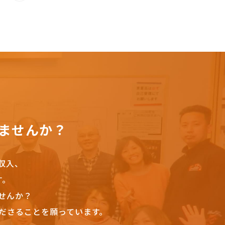
ませんか？
収入、
す。
せんか？
ださることを願っています。