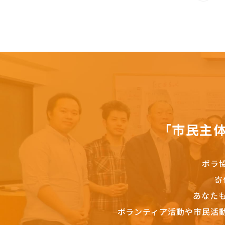
「市民主
ボラ
寄
あなた
ボランティア活動や市民活