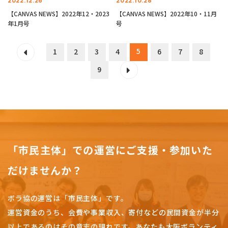
2022.12.26
2022.10.28
【CANVAS NEWS】2022年12・2023
【CANVAS NEWS】2022年10・11月
年1月号
号
5
1
2
3
4
6
7
8
9
「市民主体」での運営にご支援・参加いた
だけませんか？
ボラ協の運営は「市民主体」です。
運営資金のうち、会費や事業収入、
寄付などの民間資金が半分
以上であるのはその意志の現れです。
あなたも大阪ボランティ