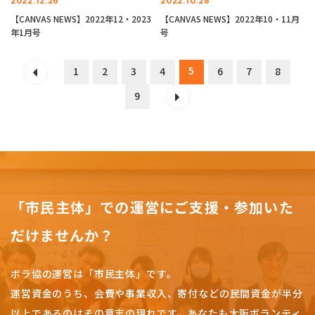
2022.12.26
2022.10.28
【CANVAS NEWS】2022年12・2023
【CANVAS NEWS】2022年10・11月
年1月号
号
5
1
2
3
4
6
7
8
9
「市民主体」での運営にご支援・参加いた
だけませんか？
ボラ協の運営は「市民主体」です。
運営資金のうち、会費や事業収入、
寄付などの民間資金が半分
以上であるのはその意志の現れです。
あなたも大阪ボランティ