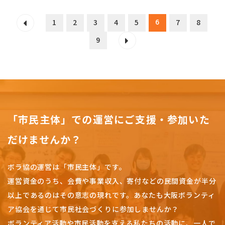
6
1
2
3
4
5
7
8
9
「市民主体」での運営にご支援・参加いた
だけませんか？
ボラ協の運営は「市民主体」です。
運営資金のうち、会費や事業収入、
寄付などの民間資金が半分
以上であるのはその意志の現れです。
あなたも大阪ボランティ
ア協会を通じて市民社会づくりに参加しませんか？
ボランティア活動や市民活動を支える私たちの活動に、一人で