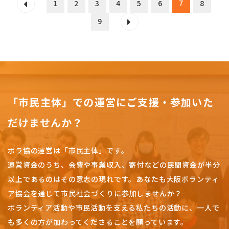
7
1
2
3
4
5
6
8
9
「市民主体」での運営にご支援・参加いた
だけませんか？
ボラ協の運営は「市民主体」です。
運営資金のうち、会費や事業収入、
寄付などの民間資金が半分
以上であるのはその意志の現れです。
あなたも大阪ボランティ
ア協会を通じて市民社会づくりに参加しませんか？
ボランティア活動や市民活動を支える私たちの活動に、一人で
も多くの方が加わってくださることを願っています。