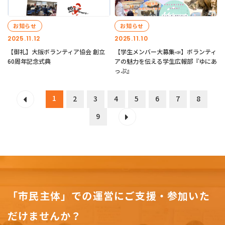
お知らせ
お知らせ
2025.11.12
2025.11.10
【御礼】大阪ボランティア協会 創立
【学生メンバー大募集📣】ボランティ
60周年記念式典
アの魅力を伝える学生広報部『ゆにあ
っぷ』
1
2
3
4
5
6
7
8
9
「市民主体」での運営にご支援・参加いた
だけませんか？