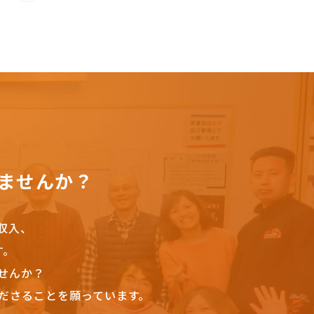
ませんか？
収入、
す。
せんか？
ださることを願っています。