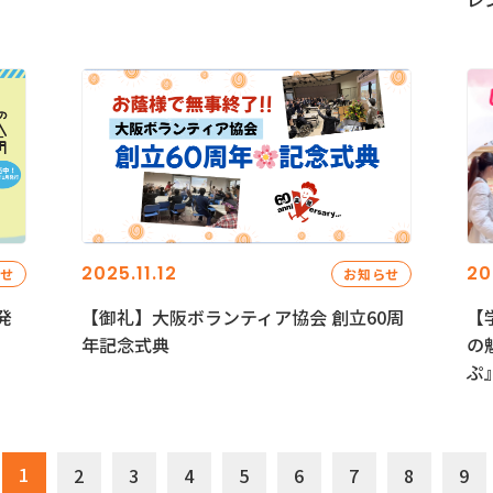
2025.11.12
20
らせ
お知らせ
発
【御礼】大阪ボランティア協会 創立60周
【
年記念式典
の
ぷ
1
2
3
4
5
6
7
8
9