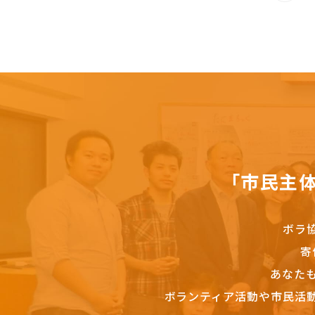
「市民主
ボラ
寄
あなた
ボランティア活動や市民活