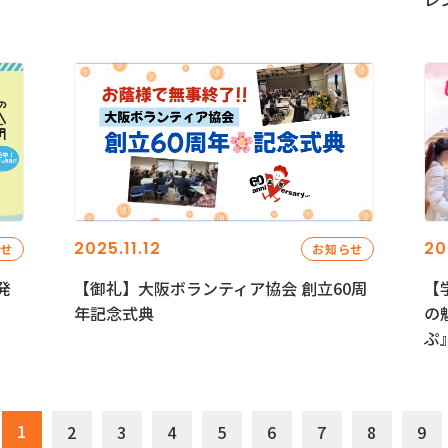
2025.11.12
20
らせ
お知らせ
発
【御礼】大阪ボランティア協会 創立60周
【
年記念式典
の
ぷ
1
2
3
4
5
6
7
8
9