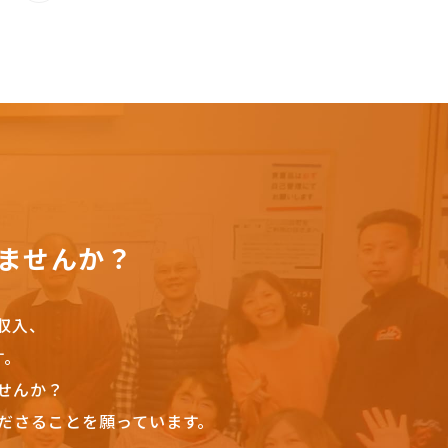
ませんか？
収入、
す。
せんか？
ださることを願っています。