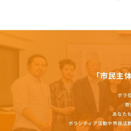
「市民主
ボラ
寄
あなた
ボランティア活動や市民活