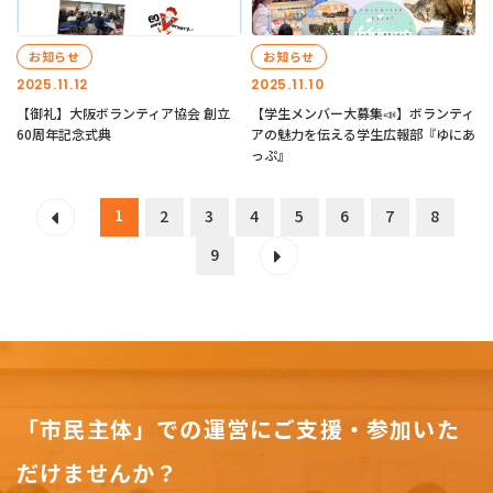
お知らせ
お知らせ
2025.11.12
2025.11.10
【御礼】大阪ボランティア協会 創立
【学生メンバー大募集📣】ボランティ
60周年記念式典
アの魅力を伝える学生広報部『ゆにあ
っぷ』
1
2
3
4
5
6
7
8
9
「市民主体」での運営にご支援・参加いた
だけませんか？