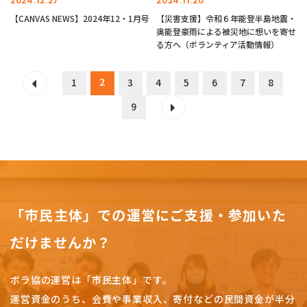
2024.12.27
2024.11.20
【CANVAS NEWS】2024年12・1月号
【災害支援】令和６年能登半島地震・
奥能登豪雨による被災地に想いを寄せ
る方へ（ボランティア活動情報）
2
1
3
4
5
6
7
8
9
「市民主体」での運営にご支援・参加いた
だけませんか？
ボラ協の運営は「市民主体」です。
運営資金のうち、会費や事業収入、
寄付などの民間資金が半分