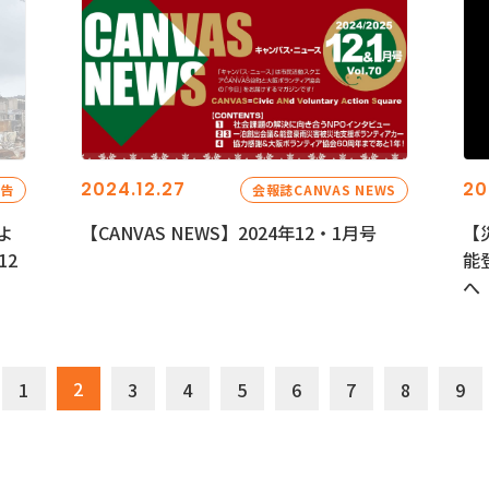
2024.12.27
20
報告
会報誌CANVAS NEWS
よ
【CANVAS NEWS】2024年12・1月号
【
12
能
へ
2
1
3
4
5
6
7
8
9