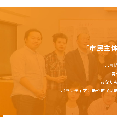
「市民主
ボラ
寄
あなた
ボランティア活動や市民活