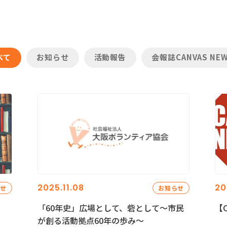
べて
お知らせ
活動報告
会報誌CANVAS NE
2025.11.08
20
らせ
お知らせ
「60年史」広場として、砦として～市民
【C
が創る活動拠点60年の歩み～