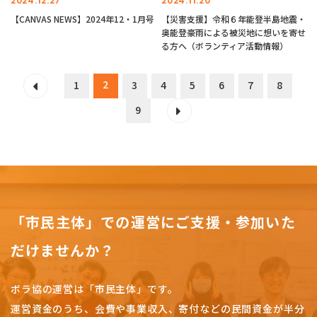
2024.12.27
2024.11.20
【CANVAS NEWS】2024年12・1月号
【災害支援】令和６年能登半島地震・
奥能登豪雨による被災地に想いを寄せ
る方へ（ボランティア活動情報）
2
1
3
4
5
6
7
8
9
「市民主体」での運営にご支援・参加いた
だけませんか？
ボラ協の運営は「市民主体」です。
運営資金のうち、会費や事業収入、
寄付などの民間資金が半分