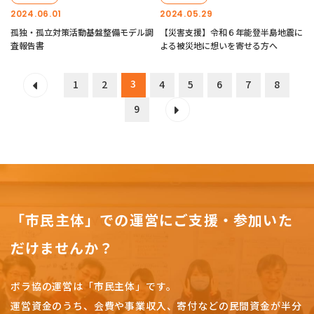
2024.06.01
2024.05.29
孤独・孤立対策活動基盤整備モデル調
【災害支援】令和６年能登半島地震に
査報告書
よる被災地に想いを寄せる方へ
3
1
2
4
5
6
7
8
9
「市民主体」での運営にご支援・参加いた
だけませんか？
ボラ協の運営は「市民主体」です。
運営資金のうち、会費や事業収入、
寄付などの民間資金が半分