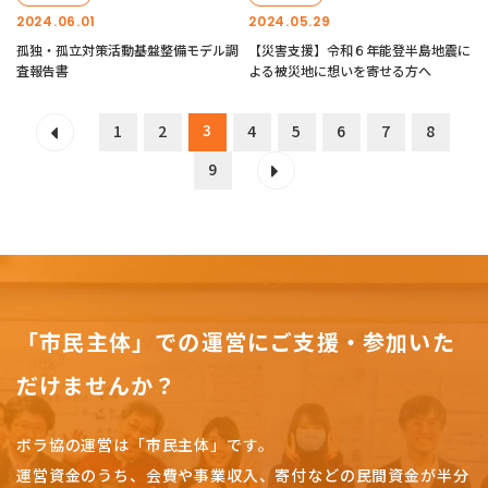
2024.06.01
2024.05.29
孤独・孤立対策活動基盤整備モデル調
【災害支援】令和６年能登半島地震に
査報告書
よる被災地に想いを寄せる方へ
3
1
2
4
5
6
7
8
9
「市民主体」での運営にご支援・参加いた
だけませんか？
ボラ協の運営は「市民主体」です。
運営資金のうち、会費や事業収入、
寄付などの民間資金が半分