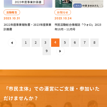
活動報告
お知らせ
2023.10.31
2023.10.24
2022年度事業報告書・2023年度事業
市民活動総合情報誌「ウォロ」2023
計画書
年10月・11月号
4
1
2
3
5
6
7
8
9
「市民主体」での運営にご支援・参加いた
だけませんか？