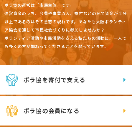
ボラ協の運営は「市民主体」です。
運営資金のうち、会費や事業収入、
寄付などの民間資金が半分
以上であるのはその意志の現れです。
あなたも大阪ボランティ
ア協会を通じて市民社会づくりに参加しませんか？
ボランティア活動や市民活動を支える私たちの活動に、一人で
も多くの方が加わってくださることを願っています。
ボラ協を寄付で支える
ボラ協の会員になる