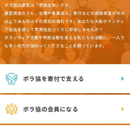
ボラ協の運営は「市民主体」です。
運営資金のうち、会費や事業収入、
寄付などの民間資金が半分
以上であるのはその意志の現れです。
あなたも大阪ボランティ
ア協会を通じて市民社会づくりに参加しませんか？
ボランティア活動や市民活動を支える私たちの活動に、一人で
も多くの方が加わってくださることを願っています。
ボラ協を寄付で支える
ボラ協の会員になる