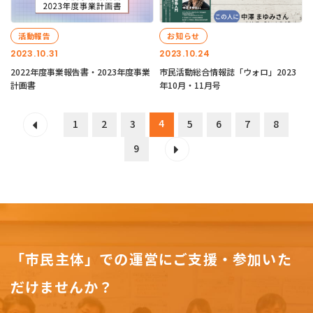
活動報告
お知らせ
2023.10.31
2023.10.24
2022年度事業報告書・2023年度事業
市民活動総合情報誌「ウォロ」2023
計画書
年10月・11月号
4
1
2
3
5
6
7
8
9
「市民主体」での運営にご支援・参加いた
だけませんか？