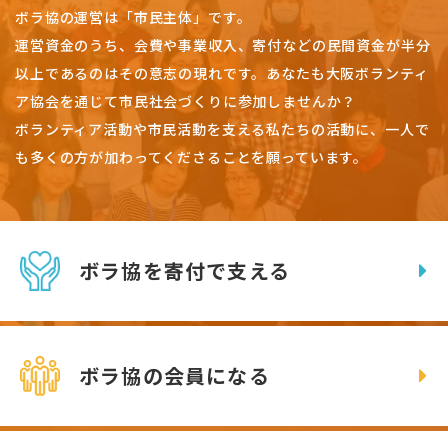
ボラ協の運営は「市民主体」です。
運営資金のうち、会費や事業収入、
寄付などの民間資金が半分
以上であるのはその意志の現れです。
あなたも大阪ボランティ
ア協会を通じて市民社会づくりに参加しませんか？
ボランティア活動や市民活動を支える私たちの活動に、一人で
も多くの方が加わってくださることを願っています。
ボラ協を寄付で支える
ボラ協の会員になる