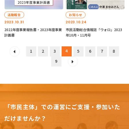
活動報告
お知らせ
2023.10.31
2023.10.24
2022年度事業報告書・2023年度事業
市民活動総合情報誌「ウォロ」2023
計画書
年10月・11月号
4
1
2
3
5
6
7
8
9
「市民主体」での運営にご支援・参加いた
だけませんか？